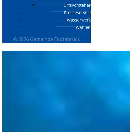
Ortsvorsteher
Presseservice
Wasserwerk
Wahlen
© 2026 Gemeinde Endtebrück