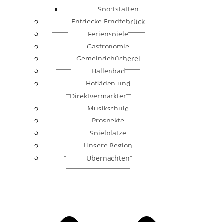
Sportstätten
Entdecke Erndtebrück
Ferienspiele
Gastronomie
Gemeindebücherei
Hallenbad
Hofläden und
Direktvermarkter
Musikschule
Prospekte
Spielplätze
Unsere Region
Übernachten