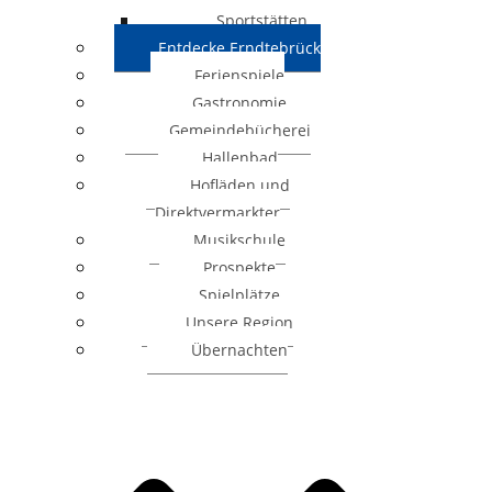
Sportstätten
Entdecke Erndtebrück
Ferienspiele
Gastronomie
Gemeindebücherei
Hallenbad
Hofläden und
Direktvermarkter
Musikschule
Prospekte
Spielplätze
Unsere Region
Übernachten