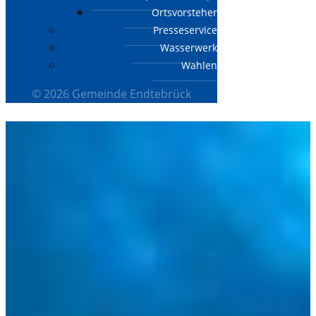
Ortsvorsteher
Presseservice
Wasserwerk
Wahlen
© 2026 Gemeinde Endtebrück