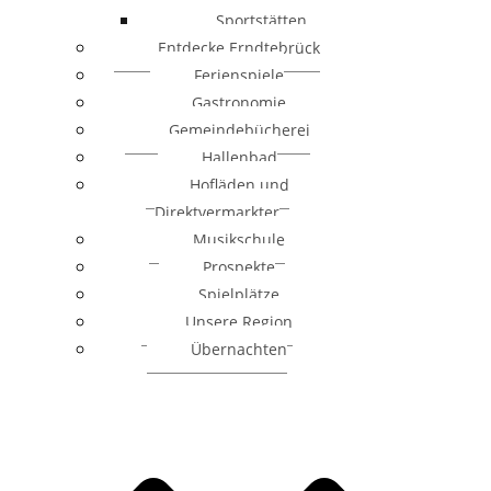
Sportstätten
Entdecke Erndtebrück
Ferienspiele
Gastronomie
Gemeindebücherei
Hallenbad
Hofläden und
Direktvermarkter
Musikschule
Prospekte
Spielplätze
Unsere Region
Übernachten