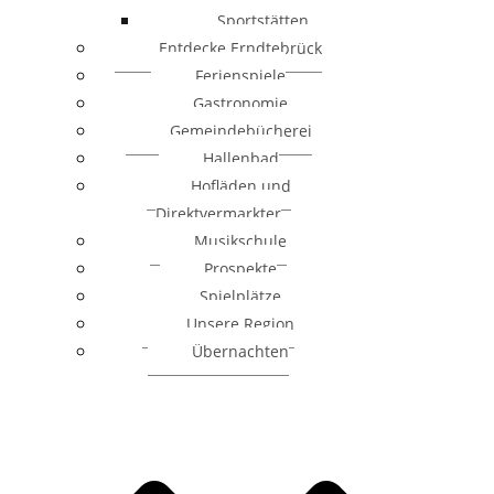
Sportstätten
Entdecke Erndtebrück
Ferienspiele
Gastronomie
Gemeindebücherei
Hallenbad
Hofläden und
Direktvermarkter
Musikschule
Prospekte
Spielplätze
Unsere Region
Übernachten