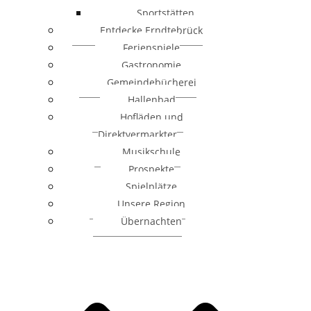
Sportstätten
Entdecke Erndtebrück
Ferienspiele
Gastronomie
Gemeindebücherei
Hallenbad
Hofläden und
Direktvermarkter
Musikschule
Prospekte
Spielplätze
Unsere Region
Übernachten