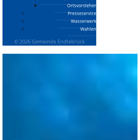
Ortsvorsteher
Presseservice
Wasserwerk
Wahlen
© 2026 Gemeinde Endtebrück