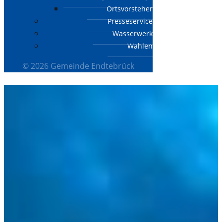
Ortsvorsteher
Presseservice
Wasserwerk
Wahlen
© 2026 Gemeinde Endtebrück