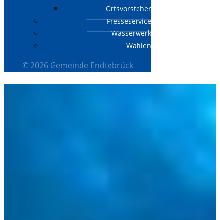
Ortsvorsteher
Presseservice
Wasserwerk
Wahlen
© 2026 Gemeinde Endtebrück