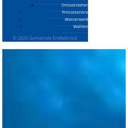
Ortsvorsteher
Presseservice
Wasserwerk
Wahlen
© 2026 Gemeinde Endtebrück