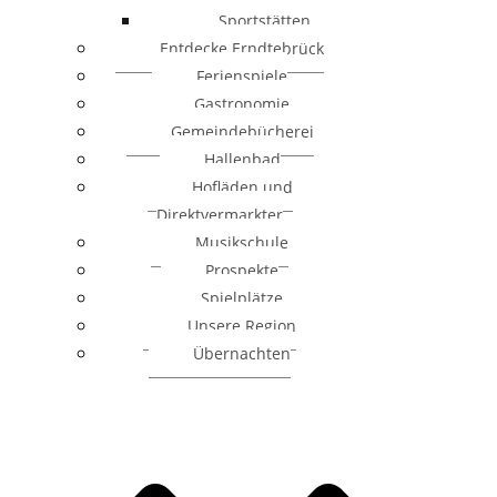
Sportstätten
Entdecke Erndtebrück
Ferienspiele
Gastronomie
Gemeindebücherei
Hallenbad
Hofläden und
Direktvermarkter
Musikschule
Prospekte
Spielplätze
Unsere Region
Übernachten