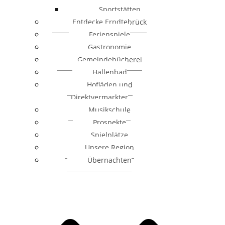
Sportstätten
Entdecke Erndtebrück
Ferienspiele
Gastronomie
Gemeindebücherei
Hallenbad
Hofläden und
Direktvermarkter
Musikschule
Prospekte
Spielplätze
Unsere Region
Übernachten