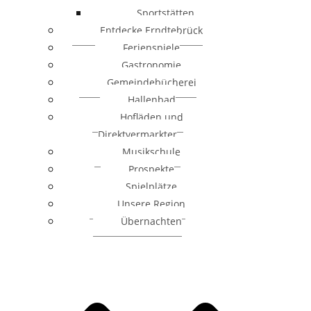
Sportstätten
Entdecke Erndtebrück
Ferienspiele
Gastronomie
Gemeindebücherei
Hallenbad
Hofläden und
Direktvermarkter
Musikschule
Prospekte
Spielplätze
Unsere Region
Übernachten