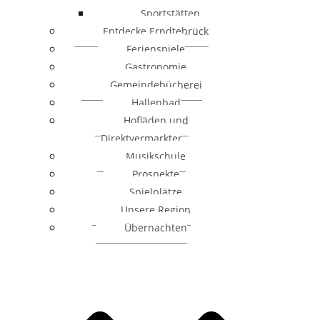
Sportstätten
Entdecke Erndtebrück
Ferienspiele
Gastronomie
Gemeindebücherei
Hallenbad
Hofläden und
Direktvermarkter
Musikschule
Prospekte
Spielplätze
Unsere Region
Übernachten