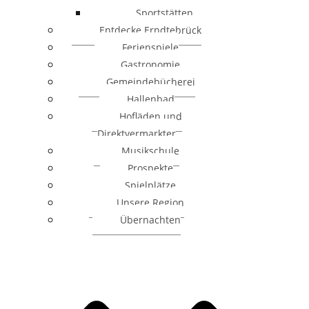
Sportstätten
Entdecke Erndtebrück
Ferienspiele
Gastronomie
Gemeindebücherei
Hallenbad
Hofläden und
Direktvermarkter
Musikschule
Prospekte
Spielplätze
Unsere Region
Übernachten