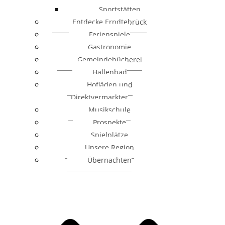
Sportstätten
Entdecke Erndtebrück
Ferienspiele
Gastronomie
Gemeindebücherei
Hallenbad
Hofläden und
Direktvermarkter
Musikschule
Prospekte
Spielplätze
Unsere Region
Übernachten