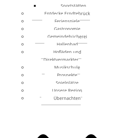
Sportstätten
Entdecke Erndtebrück
Ferienspiele
Gastronomie
Gemeindebücherei
Hallenbad
Hofläden und
Direktvermarkter
Musikschule
Prospekte
Spielplätze
Unsere Region
Übernachten