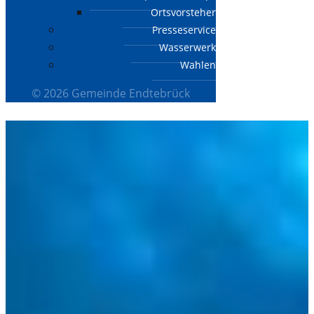
Ortsvorsteher
Presseservice
Wasserwerk
Wahlen
© 2026 Gemeinde Endtebrück