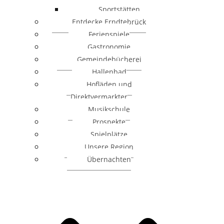
Sportstätten
Entdecke Erndtebrück
Ferienspiele
Gastronomie
Gemeindebücherei
Hallenbad
Hofläden und
Direktvermarkter
Musikschule
Prospekte
Spielplätze
Unsere Region
Übernachten