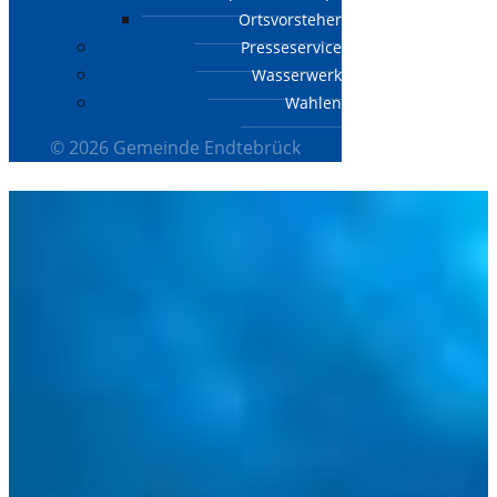
Ortsvorsteher
Presseservice
Wasserwerk
Wahlen
© 2026 Gemeinde Endtebrück