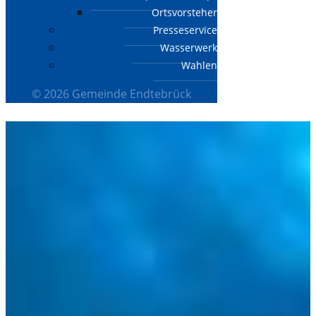
Ortsvorsteher
Presseservice
Wasserwerk
Wahlen
© 2026 Gemeinde Endtebrück