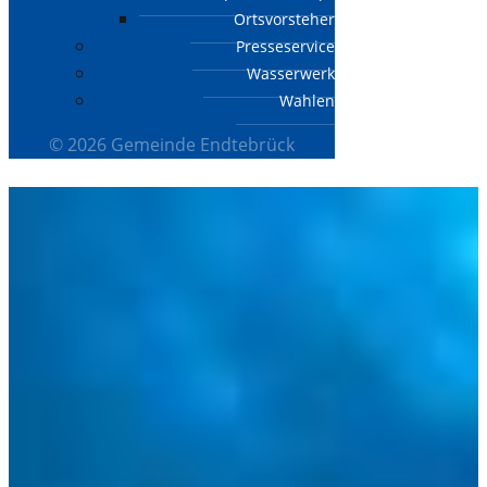
Ortsvorsteher
Presseservice
Wasserwerk
Wahlen
© 2026 Gemeinde Endtebrück