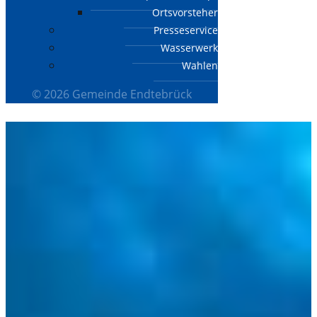
Ortsvorsteher
Presseservice
Wasserwerk
Wahlen
© 2026 Gemeinde Endtebrück