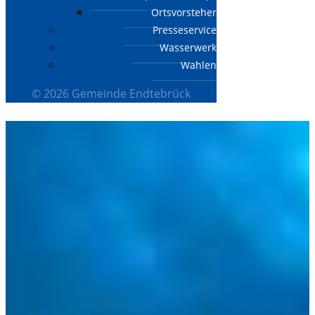
Ortsvorsteher
Presseservice
Wasserwerk
Wahlen
© 2026 Gemeinde Endtebrück