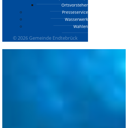
Ortsvorsteher
Presseservice
Wasserwerk
Wahlen
© 2026 Gemeinde Endtebrück