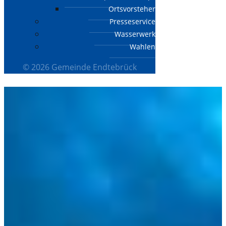
Ortsvorsteher
Presseservice
Wasserwerk
Wahlen
© 2026 Gemeinde Endtebrück