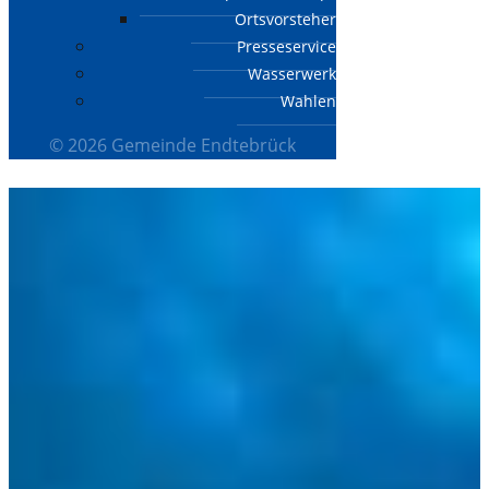
Ortsvorsteher
Presseservice
Wasserwerk
Wahlen
© 2026 Gemeinde Endtebrück