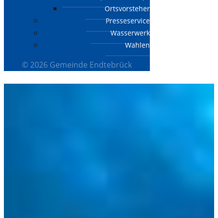
Ortsvorsteher
Presseservice
Wasserwerk
Wahlen
© 2026 Gemeinde Endtebrück