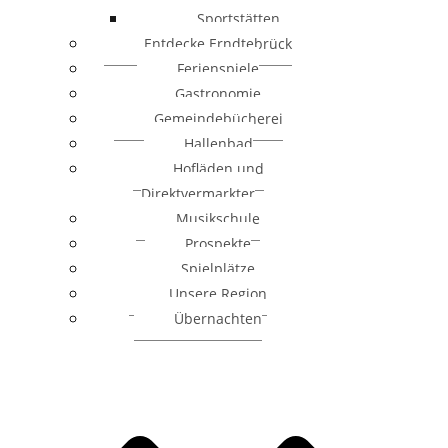
Sportstätten
Entdecke Erndtebrück
Ferienspiele
Gastronomie
Gemeindebücherei
Hallenbad
Hofläden und
Direktvermarkter
Musikschule
Prospekte
Spielplätze
Unsere Region
Übernachten