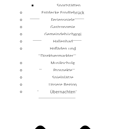
Sportstätten
Entdecke Erndtebrück
Ferienspiele
Gastronomie
Gemeindebücherei
Hallenbad
Hofläden und
Direktvermarkter
Musikschule
Prospekte
Spielplätze
Unsere Region
Übernachten