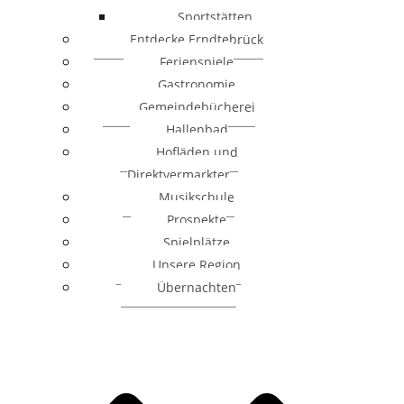
Sportstätten
Entdecke Erndtebrück
Ferienspiele
Gastronomie
Gemeindebücherei
Hallenbad
Hofläden und
Direktvermarkter
Musikschule
Prospekte
Spielplätze
Unsere Region
Übernachten