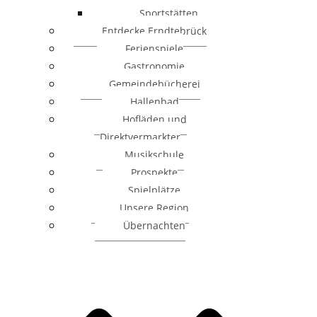
Sportstätten
Entdecke Erndtebrück
Ferienspiele
Gastronomie
Gemeindebücherei
Hallenbad
Hofläden und
Direktvermarkter
Musikschule
Prospekte
Spielplätze
Unsere Region
Übernachten