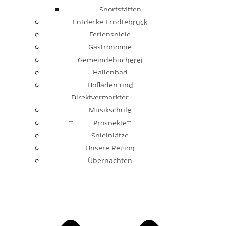
Sportstätten
Entdecke Erndtebrück
Ferienspiele
Gastronomie
Gemeindebücherei
Hallenbad
Hofläden und
Direktvermarkter
Musikschule
Prospekte
Spielplätze
Unsere Region
Übernachten