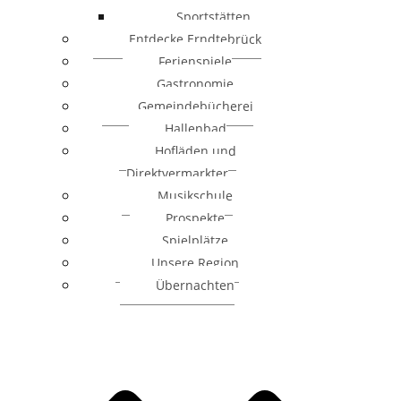
Sportstätten
Entdecke Erndtebrück
Ferienspiele
Gastronomie
Gemeindebücherei
Hallenbad
Hofläden und
Direktvermarkter
Musikschule
Prospekte
Spielplätze
Unsere Region
Übernachten