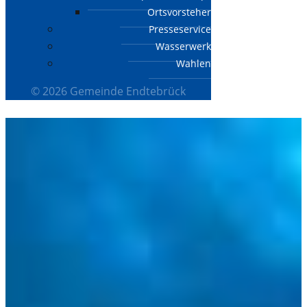
Ortsvorsteher
Presseservice
Wasserwerk
Wahlen
© 2026 Gemeinde Endtebrück