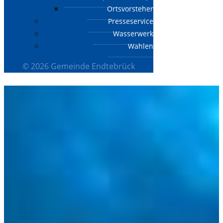
Ortsvorsteher
Presseservice
Wasserwerk
Wahlen
© 2026 Gemeinde Endtebrück