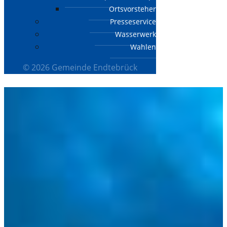
Ortsvorsteher
Presseservice
Wasserwerk
Wahlen
© 2026 Gemeinde Endtebrück