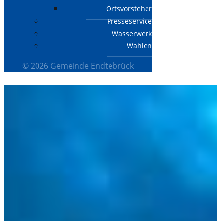
Ortsvorsteher
Presseservice
Wasserwerk
Wahlen
© 2026 Gemeinde Endtebrück