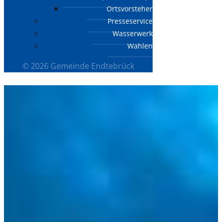
Ortsvorsteher
Presseservice
Wasserwerk
Wahlen
© 2026 Gemeinde Endtebrück