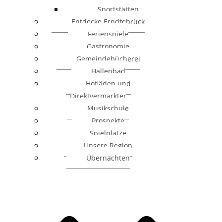
Sportstätten
Entdecke Erndtebrück
Ferienspiele
Gastronomie
Gemeindebücherei
Hallenbad
Hofläden und
Direktvermarkter
Musikschule
Prospekte
Spielplätze
Unsere Region
Übernachten